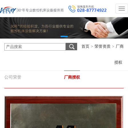
#
[#ge
首页
>
荣誉资质
>
厂商
授权
公司荣誉
厂商授权